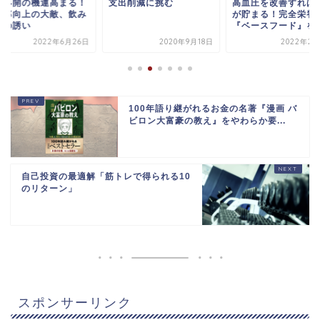
済再開の機運高まる！
支出削減に挑む
高血圧を改善すれば
蓄率向上の大敵、飲み
が貯まる！完全栄養
への誘い
『ベースフード』を
2022年6月26日
2020年9月18日
2022年2月
100年語り継がれるお金の名著『漫画 バ
ビロン大富豪の教え』をやわらか要...
自己投資の最適解「筋トレで得られる10
のリターン」
スポンサーリンク