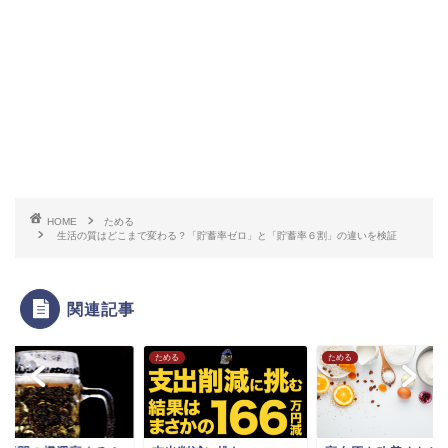
HOME
ためる
生活の質はどこまで変わる？「貯蓄率ゼロ」と「貯蓄率６割」の違いを検証
関連記事
る
ためる
ためる