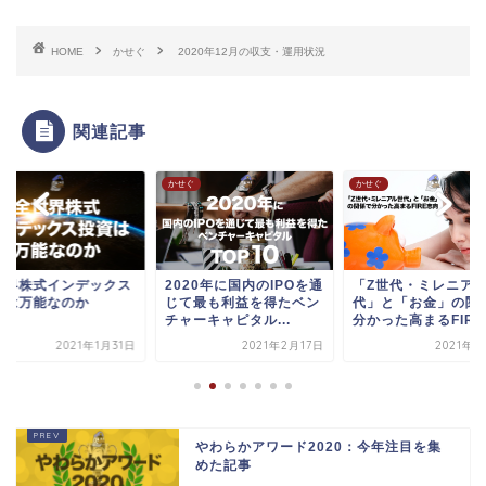
HOME
かせぐ
2020年12月の収支・運用状況
関連記事
ぐ
かせぐ
かせぐ
世界株式インデックス
2020年に国内のIPOを通
「Z世代・ミレニア
資は万能なのか
じて最も利益を得たベン
代」と「お金」の関
チャーキャピタル...
分かった高まるFIRE.
2021年1月31日
2021年2月17日
2021年5
やわらかアワード2020：今年注目を集
めた記事