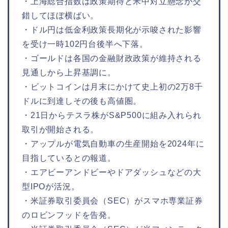
・上海総合指数は政策期待と米中対立懸念が交
錯してほぼ横ばい。
・ドル円は低金利政策長期化が示唆された影響
を受け一時102円台後半へ下落。
・ゴールドは各国の金融財政政策が維持される
見通しから上昇基調に。
・ビットコインは月末にかけて史上初の2万8千
ドルに到達しその後も高値圏。
・21日からテスラ株がS&P500に組み入れられ
取引が開始される。
・アップルが電気自動車の生産開始を2024年に
目指しているとの報道。
・エアビーアンドビーやドアダッシュなどの大
型IPOが活況。
・米証券取引委員会（SEC）がスマホ専業証券
のロビンフッドを告発。