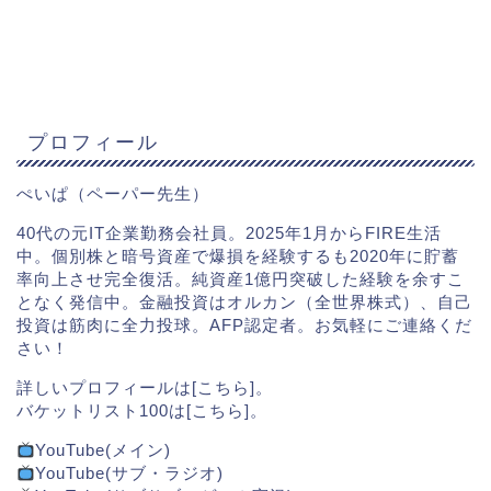
プロフィール
ぺいぱ（ペーパー先生）
40代の元IT企業勤務会社員。2025年1月からFIRE生活
中。個別株と暗号資産で爆損を経験するも2020年に貯蓄
率向上させ完全復活。純資産1億円突破した経験を余すこ
となく発信中。金融投資はオルカン（全世界株式）、自己
投資は筋肉に全力投球。AFP認定者。お気軽にご連絡くだ
さい！
詳しいプロフィールは[
こちら
]。
バケットリスト100は[
こちら
]。
YouTube(メイン)
YouTube(サブ・ラジオ)