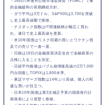
・16日の米連邦公開市場委員会（FOMC）で量
的金融緩和の長期継続方針。
・ダウ平均は3万ドル、S&P500は3,700を突破
し史上最高値圏で推移。
・ナスダック指数はIT関連銘柄が幅広く買わ
れ、連日で史上最高値を更新。
・米10年国債はリスク回避の買いとワクチン普
及での売りで一進一退。
・日銀は18日の金融政策決定会合で金融政策の
点検に入ることを決定。
・日経平均株価はバブル崩壊後高値の2万7,000
円台回復しTOPIXは1,800水準。
・東証マザーズ指数は14年ぶり高値。個人の旺
盛な買いが目立つ。
・日本10年国債は第3次補正予算の国債発行計
画発表により底堅く推移。