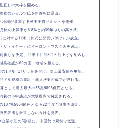
見直しの大枠を固める。
主党のショルツ氏を新首相に選出。
国・地域が参加する民主主義サミットを開催。
月比の上昇率が6.8%と約39年ぶりの高水準。
銀行に対するTOB（株式公開買い付け）が成立。
・ザ・イヤー」にイーロン・マスク氏を選出。
の前倒しを決定、22年中に計3回の利上げを見込む。
感染確認が89カ国・地域を超える。
安の1ドル=17リラ台を付け、史上最安値を更新。
75兆ドル規模の歳出・歳入法案の成立が遅れる。
算として過去最大の35兆9895億円となる。
内初の市中感染が大阪府内で確認される。
107兆5964億円となる22年度予算案を決定。
府代表団を派遣しない方針を発表。
で米企業が初の5割超に。中国勢は規制で低迷。