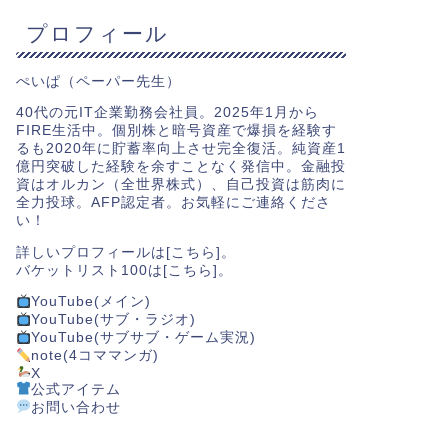
プロフィール
ぺいぱ（ペーパー先生）
40代の元IT企業勤務会社員。2025年1月から
FIRE生活中。個別株と暗号資産で爆損を経験す
るも2020年に貯蓄率向上させ完全復活。純資産1
億円突破した経験を余すことなく発信中。金融投
資はオルカン（全世界株式）、自己投資は筋肉に
全力投球。AFP認定者。お気軽にご連絡くださ
い！
詳しいプロフィールは[
こちら
]。
バケットリスト100は[
こちら
]。
YouTube(メイン)
YouTube(サブ・ラジオ)
YouTube(サブサブ・ゲーム実況)
note(4コママンガ)
X
公式アイテム
お問い合わせ