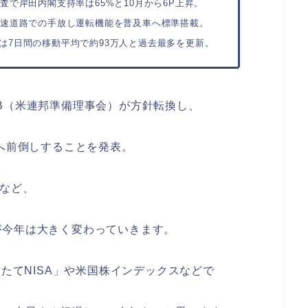
査で岸田内閣支持率は65%と10月から6P上昇。
高速道路での手放し運転機能を普及車へ標準搭載。
は7日間の移動平均で約93万人と過去最多を更新。
B（米連邦準備理事会）が方針転換し、
月へ前倒しすることを発表。
るなど、
が今年は大きく変わっていきます。
みたてNISA」や米国株インデックスなどで