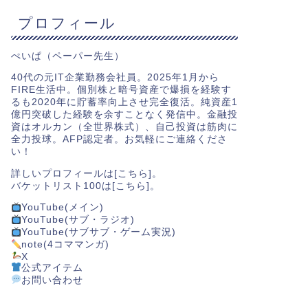
プロフィール
ぺいぱ（ペーパー先生）
40代の元IT企業勤務会社員。2025年1月から
FIRE生活中。個別株と暗号資産で爆損を経験す
るも2020年に貯蓄率向上させ完全復活。純資産1
億円突破した経験を余すことなく発信中。金融投
資はオルカン（全世界株式）、自己投資は筋肉に
全力投球。AFP認定者。お気軽にご連絡くださ
い！
詳しいプロフィールは[
こちら
]。
バケットリスト100は[
こちら
]。
YouTube(メイン)
YouTube(サブ・ラジオ)
YouTube(サブサブ・ゲーム実況)
note(4コママンガ)
X
公式アイテム
お問い合わせ