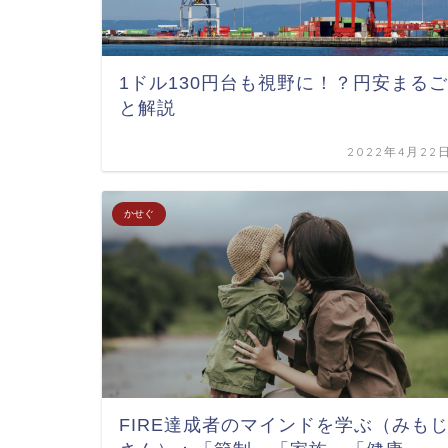
1ドル130円台も視野に！？円安まるご
と解説
2022年4月22
かせぐ
FIRE達成者のマインドを学ぶ（みも