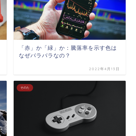
「赤」か「緑」か：騰落率を示す色は
なぜバラバラなの？
日
2022年4月13日
そのた