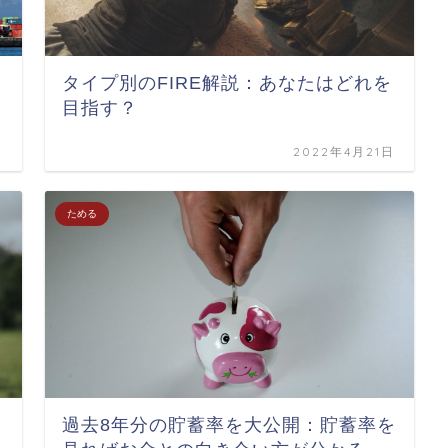
タイプ別のFIRE解説：あなたはどれを
目指す？
日
2022年4月21日
ためる
じ
過去8年分の貯蓄率を大公開：貯蓄率を