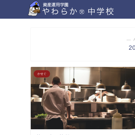
― 
2
かせぐ