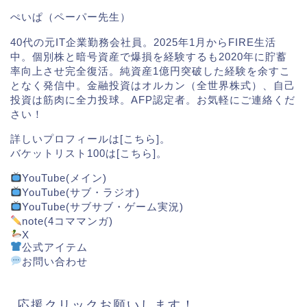
ぺいぱ（ペーパー先生）
40代の元IT企業勤務会社員。2025年1月からFIRE生活
中。個別株と暗号資産で爆損を経験するも2020年に貯蓄
率向上させ完全復活。純資産1億円突破した経験を余すこ
となく発信中。金融投資はオルカン（全世界株式）、自己
投資は筋肉に全力投球。AFP認定者。お気軽にご連絡くだ
さい！
詳しいプロフィールは[
こちら
]。
バケットリスト100は[
こちら
]。
YouTube(メイン)
YouTube(サブ・ラジオ)
YouTube(サブサブ・ゲーム実況)
note(4コママンガ)
X
公式アイテム
お問い合わせ
応援クリックお願いします！