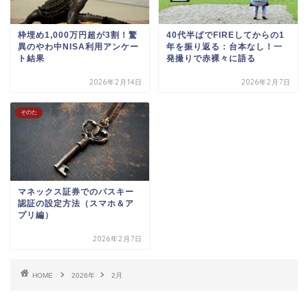
枠埋め1,000万円超が3割！驚
40代半ばでFIREしてからの1
異のやわ中NISA利用アンケー
年を振り返る：台本なし！一
ト結果
発撮りで赤裸々に語る
2026年2月14日
2026年2月7日
そのた
マネックス証券でのパスキー
認証の設定方法（スマホ＆ア
プリ編）
2026年2月7日
HOME
2026年
2月