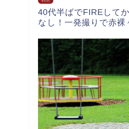
そのた
40代半ばでFIREし
なし！一発撮りで赤裸