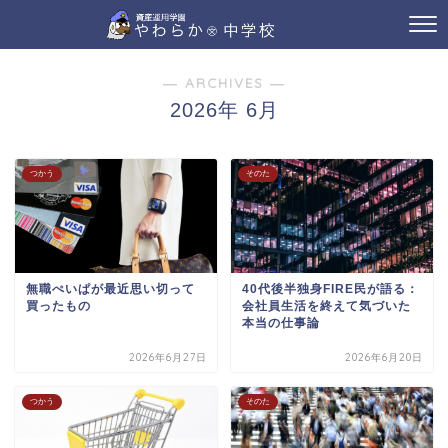
― ARCHIVES ―
2026年 6月
つかう
そのた
無職ぺいぱが最近思い切って
40代後半独身FIRE民が語る：
買ったもの
会社員生活を終えて気づいた
本当の仕事論
2026年6月27日
2026年6月20日
つかう
そのた