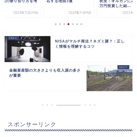
I時代の乗り切り方を考
右する理由3選
状況：オルカンに2,8
る
万円投資した結...
2025年11月29日
2020年11月9日
2022年8
NISAがマルチ商法？ネズミ講？：正し
く情報を理解するコツ
金融資産額の大きさよりも収入源の多さ
が重要
スポンサーリンク