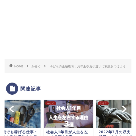
HOME
かせぐ
子どもの金融教育：お年玉やお小遣いに利息をつけよう
関連記事
ぐ
かせぐ
かせぐ
0年後でも稼げる仕事：
社会人1年目が人生を左
2022年7月の収支・