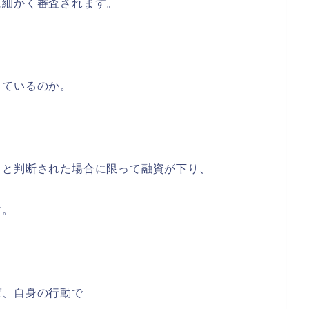
に細かく審査されます。
っているのか。
。
ると判断された場合に限って融資が下り、
す。
ば、自身の行動で