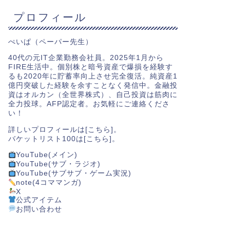
プロフィール
ぺいぱ（ペーパー先生）
40代の元IT企業勤務会社員。2025年1月から
FIRE生活中。個別株と暗号資産で爆損を経験す
るも2020年に貯蓄率向上させ完全復活。純資産1
億円突破した経験を余すことなく発信中。金融投
資はオルカン（全世界株式）、自己投資は筋肉に
全力投球。AFP認定者。お気軽にご連絡くださ
い！
詳しいプロフィールは[
こちら
]。
バケットリスト100は[
こちら
]。
YouTube(メイン)
YouTube(サブ・ラジオ)
YouTube(サブサブ・ゲーム実況)
note(4コママンガ)
X
公式アイテム
お問い合わせ