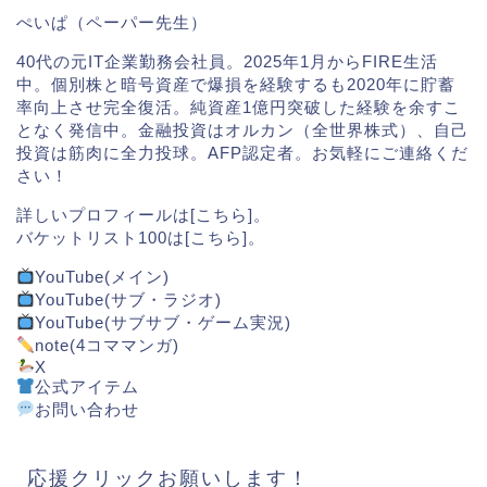
ぺいぱ（ペーパー先生）
40代の元IT企業勤務会社員。2025年1月からFIRE生活
中。個別株と暗号資産で爆損を経験するも2020年に貯蓄
率向上させ完全復活。純資産1億円突破した経験を余すこ
となく発信中。金融投資はオルカン（全世界株式）、自己
投資は筋肉に全力投球。AFP認定者。お気軽にご連絡くだ
さい！
詳しいプロフィールは[
こちら
]。
バケットリスト100は[
こちら
]。
YouTube(メイン)
YouTube(サブ・ラジオ)
YouTube(サブサブ・ゲーム実況)
note(4コママンガ)
X
公式アイテム
お問い合わせ
応援クリックお願いします！