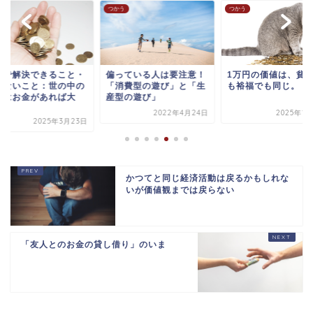
う
つかう
つかう
金で解決できること・
偏っている人は要注意！
1万円の価値は、貧
きないこと：世の中の
「消費型の遊び」と「生
も裕福でも同じ。
題はお金があれば大
産型の遊び」
.
2022年4月24日
2025年1
2025年3月23日
かつてと同じ経済活動は戻るかもしれな
いが価値観までは戻らない
「友人とのお金の貸し借り」のいま