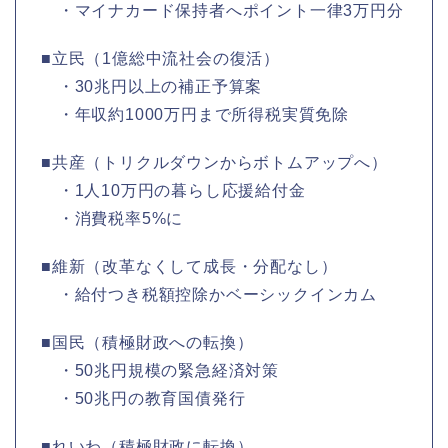
・マイナカード保持者へポイント一律3万円分
■立民（1億総中流社会の復活）
・30兆円以上の補正予算案
・年収約1000万円まで所得税実質免除
■共産（トリクルダウンからボトムアップへ）
・1人10万円の暮らし応援給付金
・消費税率5%に
■維新（改革なくして成長・分配なし）
・給付つき税額控除かベーシックインカム
■国民（積極財政への転換）
・50兆円規模の緊急経済対策
・50兆円の教育国債発行
■れいわ（積極財政に転換）