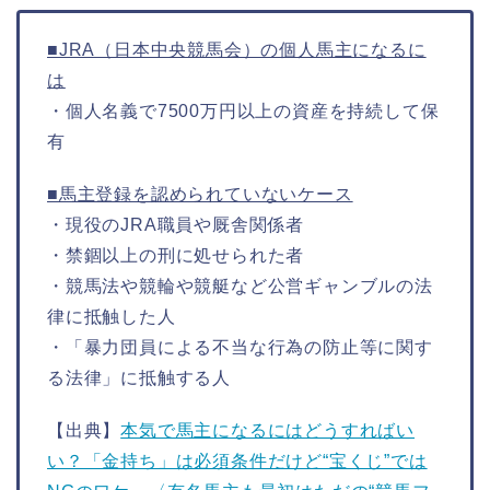
■JRA（日本中央競馬会）の個人馬主になるに
は
・個人名義で7500万円以上の資産を持続して保
有
■馬主登録を認められていないケース
・現役のJRA職員や厩舎関係者
・禁錮以上の刑に処せられた者
・競馬法や競輪や競艇など公営ギャンブルの法
律に抵触した人
・「暴力団員による不当な行為の防止等に関す
る法律」に抵触する人
【出典】
本気で馬主になるにはどうすればい
い？「金持ち」は必須条件だけど“宝くじ”では