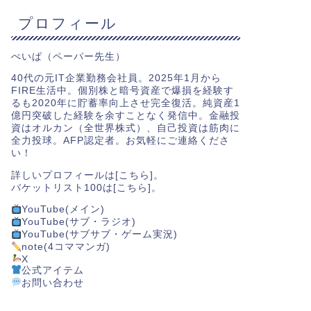
プロフィール
ぺいぱ（ペーパー先生）
40代の元IT企業勤務会社員。2025年1月から
FIRE生活中。個別株と暗号資産で爆損を経験す
るも2020年に貯蓄率向上させ完全復活。純資産1
億円突破した経験を余すことなく発信中。金融投
資はオルカン（全世界株式）、自己投資は筋肉に
全力投球。AFP認定者。お気軽にご連絡くださ
い！
詳しいプロフィールは[
こちら
]。
バケットリスト100は[
こちら
]。
YouTube(メイン)
YouTube(サブ・ラジオ)
YouTube(サブサブ・ゲーム実況)
note(4コママンガ)
X
公式アイテム
お問い合わせ