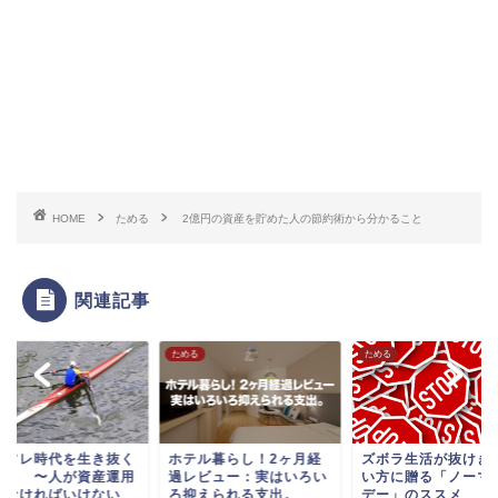
HOME
ためる
2億円の資産を貯めた人の節約術から分かること
関連記事
る
ためる
ためる
ンフレ時代を生き抜く
ホテル暮らし！2ヶ月経
ズボラ生活が抜けき
は？ 〜人が資産運用
過レビュー：実はいろい
い方に贈る「ノーマ
しなければいけない
ろ抑えられる支出。
デー」のススメ