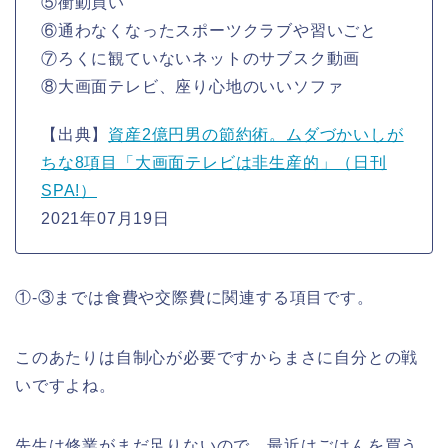
⑤衝動買い
⑥通わなくなったスポーツクラブや習いごと
⑦ろくに観ていないネットのサブスク動画
⑧大画面テレビ、座り心地のいいソファ
【出典】
資産2億円男の節約術。ムダづかいしが
ちな8項目「大画面テレビは非生産的」（日刊
SPA!）
2021年07月19日
①-③までは食費や交際費に関連する項目です。
このあたりは自制心が必要ですからまさに自分との戦
いですよね。
先生は修業がまだ足りないので、最近はごはんを買う