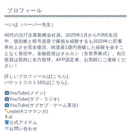
プロフィール
ぺいぱ（ペーパー先生）
40代の元IT企業勤務会社員。2025年1月からFIRE生活
中。個別株と暗号資産で爆損を経験するも2020年に貯蓄
率向上させ完全復活。純資産1億円突破した経験を余すこ
となく発信中。金融投資はオルカン（全世界株式）、自己
投資は筋肉に全力投球。AFP認定者。お気軽にご連絡くだ
さい！
詳しいプロフィールは[
こちら
]。
バケットリスト100は[
こちら
]。
YouTube(メイン)
YouTube(サブ・ラジオ)
YouTube(サブサブ・ゲーム実況)
note(4コママンガ)
X
公式アイテム
お問い合わせ