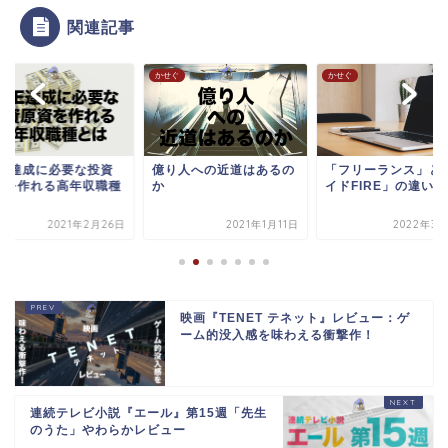
関連記事
ぐ
かせぐ
かせぐ
IRE達成に必要な投資
億り人への近道はあるの
「フリーランス」と
資を作れる高年収職種
か
イドFIRE」の違い
は
2021年2月26日
2021年1月11日
2022年3月
映画『TENET テネット』レビュー：ゲ
ーム的没入感を味わえる衝撃作！
連続テレビ小説『エール』第15週「先生
のうた」やわらかレビュー