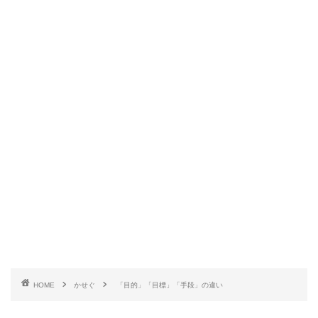
HOME
かせぐ
「目的」「目標」「手段」の違い