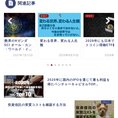
関連記事
ぐ
かせぐ
かせぐ
価指数界の∀ガンダ
変わる世界、変わる人生
2028年にも日本で
：MSCI オール・カン
観
トコイン現物ETF解
リー・ワールド・イ...
2021年7月12日
2020年8月31日
2026年1
2020年に国内のIPOを通じて最も利益を
得たベンチャーキャピタルTOP...
投資信託の実質コストを確認する方法