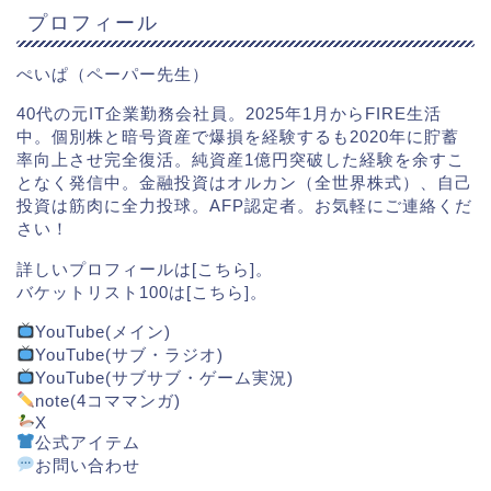
プロフィール
ぺいぱ（ペーパー先生）
40代の元IT企業勤務会社員。2025年1月からFIRE生活
中。個別株と暗号資産で爆損を経験するも2020年に貯蓄
率向上させ完全復活。純資産1億円突破した経験を余すこ
となく発信中。金融投資はオルカン（全世界株式）、自己
投資は筋肉に全力投球。AFP認定者。お気軽にご連絡くだ
さい！
詳しいプロフィールは[
こちら
]。
バケットリスト100は[
こちら
]。
YouTube(メイン)
YouTube(サブ・ラジオ)
YouTube(サブサブ・ゲーム実況)
note(4コママンガ)
X
公式アイテム
お問い合わせ