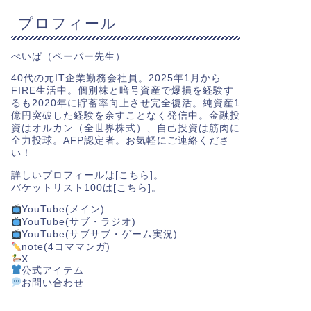
プロフィール
ぺいぱ（ペーパー先生）
40代の元IT企業勤務会社員。2025年1月から
FIRE生活中。個別株と暗号資産で爆損を経験す
るも2020年に貯蓄率向上させ完全復活。純資産1
億円突破した経験を余すことなく発信中。金融投
資はオルカン（全世界株式）、自己投資は筋肉に
全力投球。AFP認定者。お気軽にご連絡くださ
い！
詳しいプロフィールは[
こちら
]。
バケットリスト100は[
こちら
]。
YouTube(メイン)
YouTube(サブ・ラジオ)
YouTube(サブサブ・ゲーム実況)
note(4コママンガ)
X
公式アイテム
お問い合わせ