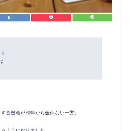
ット
は
をする機会が昨年から全然ない一方、
やるようになりました。