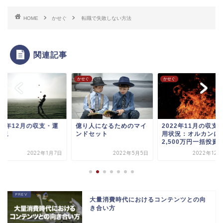
HOME
かせぐ
転職で失敗しない方法
関連記事
ぐ
かせぐ
かせぐ
21年12月の収支・運
億り人になるためのマイ
2022年11月の収支
状況
ンドセット
用状況：オルカンに
2,500万円一括投資..
2022年1月7日
2022年5月5日
2022年12月
大量消費時代におけるコンテンツとの向
き合い方