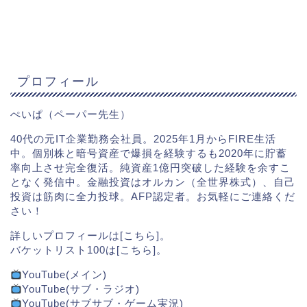
プロフィール
ぺいぱ（ペーパー先生）
40代の元IT企業勤務会社員。2025年1月からFIRE生活
中。個別株と暗号資産で爆損を経験するも2020年に貯蓄
率向上させ完全復活。純資産1億円突破した経験を余すこ
となく発信中。金融投資はオルカン（全世界株式）、自己
投資は筋肉に全力投球。AFP認定者。お気軽にご連絡くだ
さい！
詳しいプロフィールは[
こちら
]。
バケットリスト100は[
こちら
]。
YouTube(メイン)
YouTube(サブ・ラジオ)
YouTube(サブサブ・ゲーム実況)