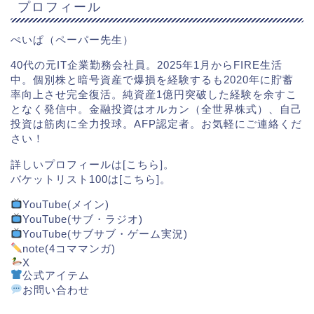
プロフィール
ぺいぱ（ペーパー先生）
40代の元IT企業勤務会社員。2025年1月からFIRE生活
中。個別株と暗号資産で爆損を経験するも2020年に貯蓄
率向上させ完全復活。純資産1億円突破した経験を余すこ
となく発信中。金融投資はオルカン（全世界株式）、自己
投資は筋肉に全力投球。AFP認定者。お気軽にご連絡くだ
さい！
詳しいプロフィールは[
こちら
]。
バケットリスト100は[
こちら
]。
YouTube(メイン)
YouTube(サブ・ラジオ)
YouTube(サブサブ・ゲーム実況)
note(4コママンガ)
X
公式アイテム
お問い合わせ