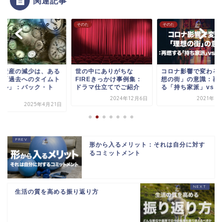
関連記事
た
そのた
そのた
融資産の減少は、ある
世の中にありがちな
コロナ影響で変わる
味「過去へのタイムト
FIREきっかけ事例集：
想の街」の意識：再
ベル」：バック・ト
ドラマ仕立てでご紹介
る「持ち家派」vs「賃
.
2024年12月6日
2021年3
2025年4月21日
形から入るメリット：それは自分に対す
るコミットメント
生活の質を高める振り返り方