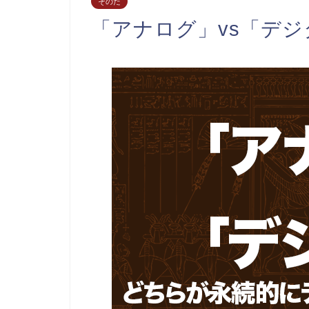
そのた
「アナログ」vs「デジ