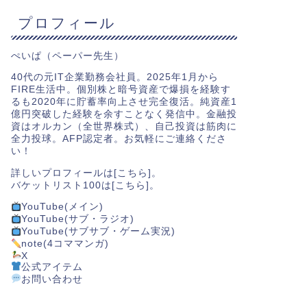
プロフィール
ぺいぱ（ペーパー先生）
40代の元IT企業勤務会社員。2025年1月から
FIRE生活中。個別株と暗号資産で爆損を経験す
るも2020年に貯蓄率向上させ完全復活。純資産1
億円突破した経験を余すことなく発信中。金融投
資はオルカン（全世界株式）、自己投資は筋肉に
全力投球。AFP認定者。お気軽にご連絡くださ
い！
詳しいプロフィールは[
こちら
]。
バケットリスト100は[
こちら
]。
YouTube(メイン)
YouTube(サブ・ラジオ)
YouTube(サブサブ・ゲーム実況)
note(4コママンガ)
X
公式アイテム
お問い合わせ