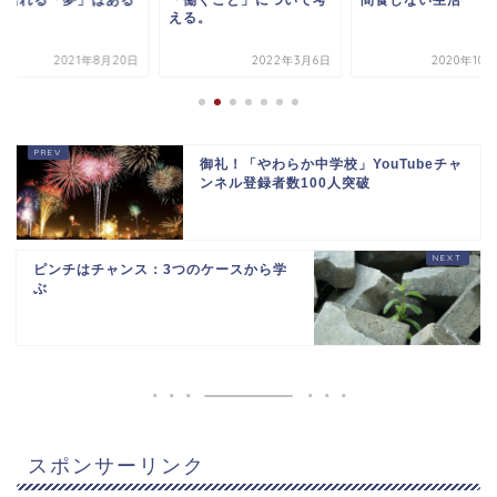
に語れる「夢」はある
「働くこと」について考
間食しない生活
？
える。
2021年8月20日
2022年3月6日
2020年10
御礼！「やわらか中学校」YouTubeチャ
ンネル登録者数100人突破
ピンチはチャンス：3つのケースから学
ぶ
スポンサーリンク