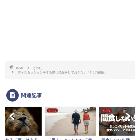
HOME
そのた
ディスカッションをする際に把握をしておきたい「3つの視座」
関連記事
た
そのた
そのた