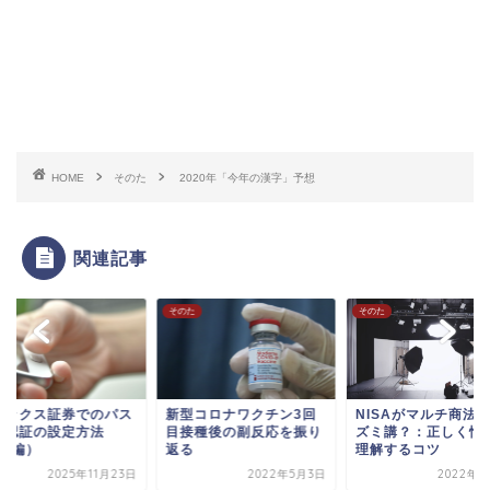
HOME
そのた
2020年「今年の漢字」予想
関連記事
た
そのた
そのた
ネックス証券でのパス
新型コロナワクチン3回
NISAがマルチ商法
ー認証の設定方法
目接種後の副反応を振り
ズミ講？：正しく情
PC編）
返る
理解するコツ
2025年11月23日
2022年5月3日
2022年4