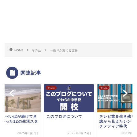
HOME
そのた
一握りが支える世界
関連記事
た
そのた
そのた
り人ぺいぱが続けてき
このブログについて
テレビ業界生き残り
良かった12の生活スタ
訣から見えたシン・
ル
チメディア時代
2025年1月7日
2020年8月23日
2021年5