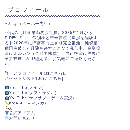
プロフィール
ぺいぱ（ペーパー先生）
40代の元IT企業勤務会社員。2025年1月から
FIRE生活中。個別株と暗号資産で爆損を経験す
るも2020年に貯蓄率向上させ完全復活。純資産1
億円突破した経験を余すことなく発信中。金融投
資はオルカン（全世界株式）、自己投資は筋肉に
全力投球。AFP認定者。お気軽にご連絡くださ
い！
詳しいプロフィールは[
こちら
]。
バケットリスト100は[
こちら
]。
YouTube(メイン)
YouTube(サブ・ラジオ)
YouTube(サブサブ・ゲーム実況)
note(4コママンガ)
X
公式アイテム
お問い合わせ