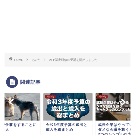
HOME
そのた
AFP認定研修の受講を開始しました。
関連記事
た
そのた
そのた
面で仕事をすることに
令和3年度予算の歳出と
成長企業はやってい
死な人
歳入を総まとめ
ダメな会議を救うた
2つのシンプルな方