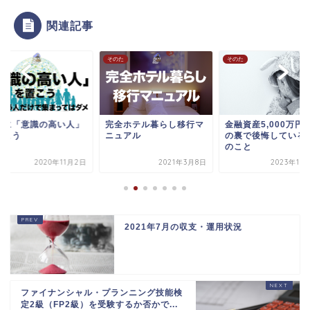
関連記事
た
そのた
そのた
近に「意識の高い人」
完全ホテル暮らし移行マ
金融資産5,000万円
置こう
ニュアル
の裏で後悔している
のこと
2020年11月2日
2021年3月8日
2023年11
2021年7月の収支・運用状況
ファイナンシャル・プランニング技能検
定2級（FP2級）を受験するか否かで...