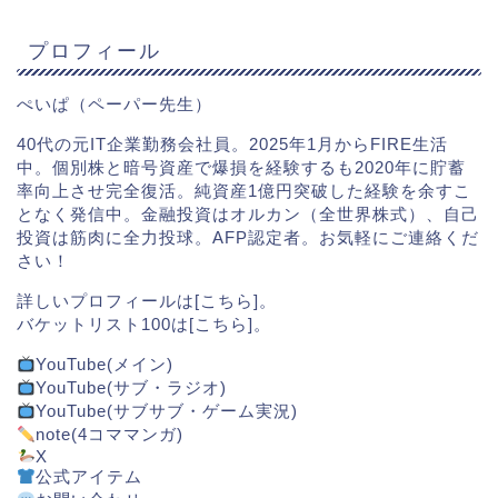
プロフィール
ぺいぱ（ペーパー先生）
40代の元IT企業勤務会社員。2025年1月からFIRE生活
中。個別株と暗号資産で爆損を経験するも2020年に貯蓄
率向上させ完全復活。純資産1億円突破した経験を余すこ
となく発信中。金融投資はオルカン（全世界株式）、自己
投資は筋肉に全力投球。AFP認定者。お気軽にご連絡くだ
さい！
詳しいプロフィールは[
こちら
]。
バケットリスト100は[
こちら
]。
YouTube(メイン)
YouTube(サブ・ラジオ)
YouTube(サブサブ・ゲーム実況)
note(4コママンガ)
X
公式アイテム