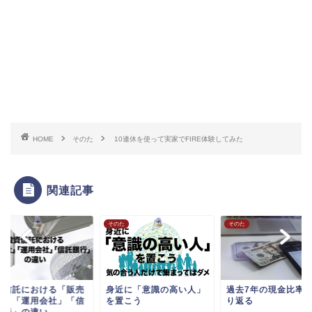
HOME
そのた
10連休を使って実家でFIRE体験してみた
関連記事
た
そのた
そのた
資信託における「販売
身近に「意識の高い人」
過去7年の現金比率
社」「運用会社」「信
を置こう
り返る