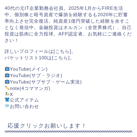
40代の元IT企業勤務会社員。2025年1月からFIRE生活
中。個別株と暗号資産で爆損を経験するも2020年に貯蓄
率向上させ完全復活。純資産1億円突破した経験を余すこ
となく発信中。金融投資はオルカン（全世界株式）、自己
投資は筋肉に全力投球。AFP認定者。お気軽にご連絡くだ
さい！
詳しいプロフィールは[
こちら
]。
バケットリスト100は[
こちら
]。
YouTube(メイン)
YouTube(サブ・ラジオ)
YouTube(サブサブ・ゲーム実況)
note(4コママンガ)
X
公式アイテム
お問い合わせ
応援クリックお願いします！