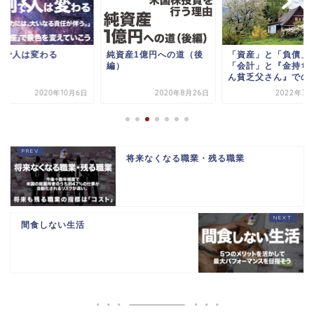
割で人は変わる
純資産1億円への道（後
「資産」と「負債」
編）
「会計」と『金持ち
ん貧乏父さん』での
2020年10月6日
2020年8月26日
2022年3月
将来なくなる職業・残る職業
間食しない生活