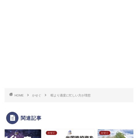
HOME
かせぐ
暇より適度に忙しい方が理想
関連記事
ぐ
かせぐ
かせぐ