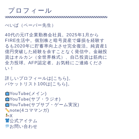
プロフィール
ぺいぱ（ペーパー先生）
40代の元IT企業勤務会社員。2025年1月から
FIRE生活中。個別株と暗号資産で爆損を経験す
るも2020年に貯蓄率向上させ完全復活。純資産1
億円突破した経験を余すことなく発信中。金融投
資はオルカン（全世界株式）、自己投資は筋肉に
全力投球。AFP認定者。お気軽にご連絡くださ
い！
詳しいプロフィールは[
こちら
]。
バケットリスト100は[
こちら
]。
YouTube(メイン)
YouTube(サブ・ラジオ)
YouTube(サブサブ・ゲーム実況)
note(4コママンガ)
X
公式アイテム
お問い合わせ