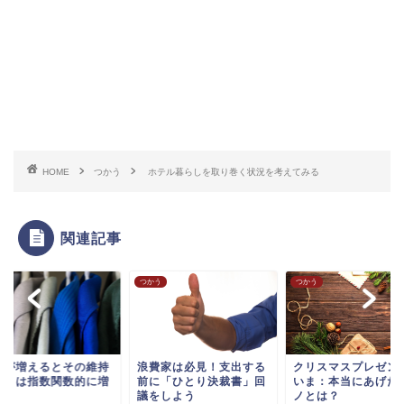
HOME
つかう
ホテル暮らしを取り巻く状況を考えてみる
関連記事
う
つかう
つかう
服が増えるとその維持
浪費家は必見！支出する
クリスマスプレゼン
ストは指数関数的に増
前に「ひとり決裁書」回
いま：本当にあげた
る。
議をしよう
ノとは？