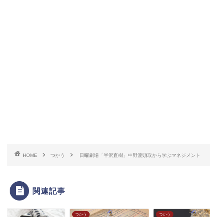
HOME
つかう
日曜劇場「半沢直樹」中野渡頭取から学ぶマネジメント
関連記事
う
つかう
つかう