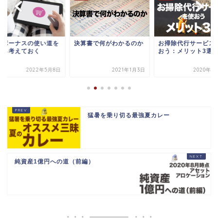
算書で何がわかるのか
お掃除代行サービスを使
アートとテクノロジ
おう：メリット3選
生む新しいサービス
2021年1月3日
2020年11月8日
2021年2
猛暑を乗り切る最強夏カレー
純資産1億円への道（前編）