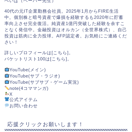
ぺいぱ（ペーパー先生）
40代の元IT企業勤務会社員。2025年1月からFIRE生活
中。個別株と暗号資産で爆損を経験するも2020年に貯蓄
率向上させ完全復活。純資産1億円突破した経験を余すこ
となく発信中。金融投資はオルカン（全世界株式）、自己
投資は筋肉に全力投球。AFP認定者。お気軽にご連絡くだ
さい！
詳しいプロフィールは[
こちら
]。
バケットリスト100は[
こちら
]。
YouTube(メイン)
YouTube(サブ・ラジオ)
YouTube(サブサブ・ゲーム実況)
note(4コママンガ)
X
公式アイテム
お問い合わせ
応援クリックお願いします！