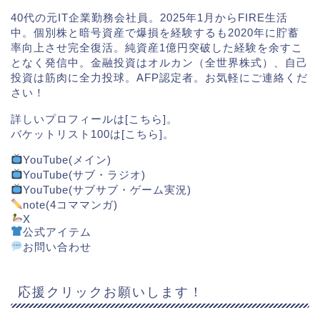
40代の元IT企業勤務会社員。2025年1月からFIRE生活
中。個別株と暗号資産で爆損を経験するも2020年に貯蓄
率向上させ完全復活。純資産1億円突破した経験を余すこ
となく発信中。金融投資はオルカン（全世界株式）、自己
投資は筋肉に全力投球。AFP認定者。お気軽にご連絡くだ
さい！
詳しいプロフィールは[
こちら
]。
バケットリスト100は[
こちら
]。
YouTube(メイン)
YouTube(サブ・ラジオ)
YouTube(サブサブ・ゲーム実況)
note(4コママンガ)
X
公式アイテム
お問い合わせ
応援クリックお願いします！