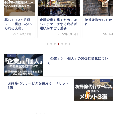
テル暮らし！2ヶ月経
金融資産を築くためには
特殊詐欺からお金を
レビュー：実はいろい
ベンチマークする成功者
れ！
抑えられる支出。
選びがすごく重要
2021年5月14日
2022年6月19日
2021年10
「企業」と「個人」の関係性変化につい
て
お掃除代行サービスを使おう：メリット
3選