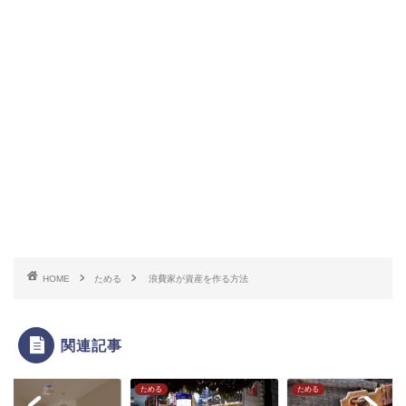
HOME
ためる
浪費家が資産を作る方法
関連記事
る
ためる
ためる