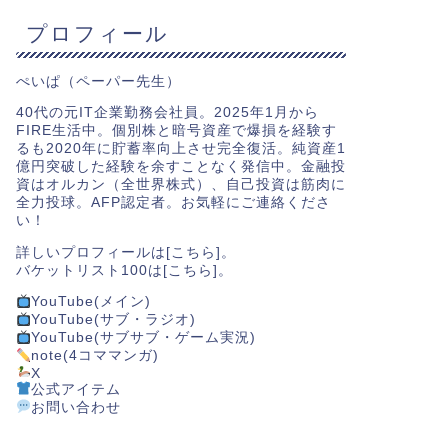
プロフィール
ぺいぱ（ペーパー先生）
40代の元IT企業勤務会社員。2025年1月から
FIRE生活中。個別株と暗号資産で爆損を経験す
るも2020年に貯蓄率向上させ完全復活。純資産1
億円突破した経験を余すことなく発信中。金融投
資はオルカン（全世界株式）、自己投資は筋肉に
全力投球。AFP認定者。お気軽にご連絡くださ
い！
詳しいプロフィールは[
こちら
]。
バケットリスト100は[
こちら
]。
YouTube(メイン)
YouTube(サブ・ラジオ)
YouTube(サブサブ・ゲーム実況)
note(4コママンガ)
X
公式アイテム
お問い合わせ