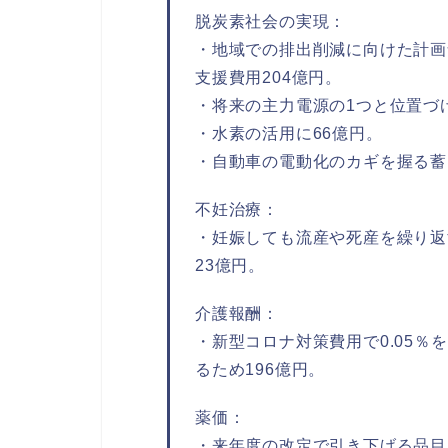
脱炭素社会の実現：
・地域での排出削減に向けた計画
支援費用204億円。
・将来の主力電源の1つと位置づ
・水素の活用に66億円。
・自動車の電動化のカギを握る蓄
不妊治療：
・妊娠しても流産や死産を繰り返
23億円。
介護報酬：
・新型コロナ対策費用で0.05％
るため196億円。
薬価：
・来年度の改定で引き下げる品目