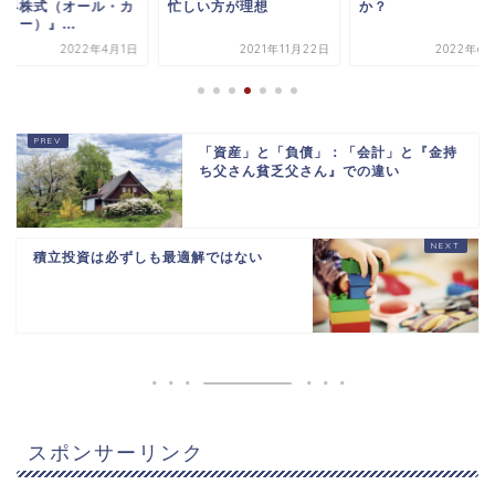
世界株式（オール・カ
忙しい方が理想
か？
リー）』...
2022年4月1日
2021年11月22日
2022年6月
「資産」と「負債」：「会計」と『金持
ち父さん貧乏父さん』での違い
積立投資は必ずしも最適解ではない
スポンサーリンク