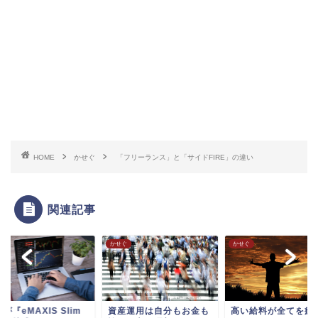
HOME
かせぐ
「フリーランス」と「サイドFIRE」の違い
関連記事
ぐ
かせぐ
かせぐ
が『eMAXIS Slim
資産運用は自分もお金も
高い給料が全てを癒