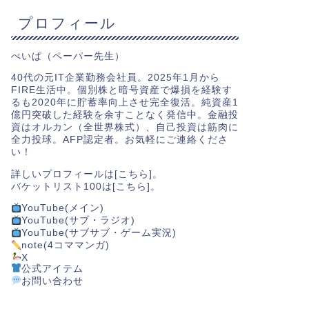
プロフィール
ぺいぱ（ペーパー先生）
40代の元IT企業勤務会社員。2025年1月から
FIRE生活中。個別株と暗号資産で爆損を経験す
るも2020年に貯蓄率向上させ完全復活。純資産1
億円突破した経験を余すことなく発信中。金融投
資はオルカン（全世界株式）、自己投資は筋肉に
全力投球。AFP認定者。お気軽にご連絡くださ
い！
詳しいプロフィールは[
こちら
]。
バケットリスト100は[
こちら
]。
YouTube(メイン)
YouTube(サブ・ラジオ)
YouTube(サブサブ・ゲーム実況)
note(4コママンガ)
X
公式アイテム
お問い合わせ