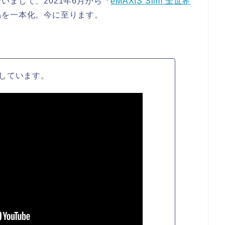
まして、2021年6月から『
eMAXIS Slim 全世界
品を一本化。今に至ります。
しています。