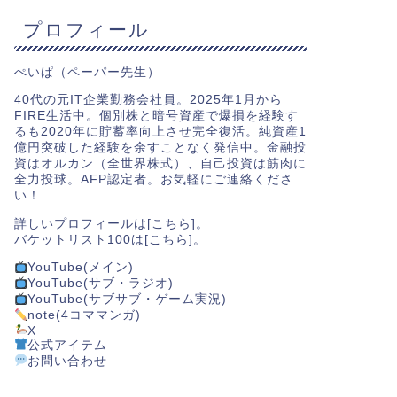
プロフィール
ぺいぱ（ペーパー先生）
40代の元IT企業勤務会社員。2025年1月から
FIRE生活中。個別株と暗号資産で爆損を経験す
るも2020年に貯蓄率向上させ完全復活。純資産1
億円突破した経験を余すことなく発信中。金融投
資はオルカン（全世界株式）、自己投資は筋肉に
全力投球。AFP認定者。お気軽にご連絡くださ
い！
詳しいプロフィールは[
こちら
]。
バケットリスト100は[
こちら
]。
YouTube(メイン)
YouTube(サブ・ラジオ)
YouTube(サブサブ・ゲーム実況)
note(4コママンガ)
X
公式アイテム
お問い合わせ