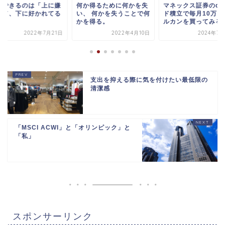
用できるのは「上に嫌
何か得るために何かを失
マネックス証券のd
れて、下に好かれてる
い、 何かを失うことで何
ド積立で毎月10万円
」。
かを得る。
ルカンを買ってみる
2022年7月21日
2022年4月10日
2024年7月
支出を抑える際に気を付けたい最低限の
清潔感
「MSCI ACWI」と「オリンピック」と
「私」
スポンサーリンク