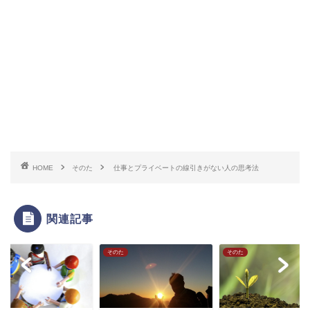
HOME
そのた
仕事とプライベートの線引きがない人の思考法
関連記事
た
そのた
そのた