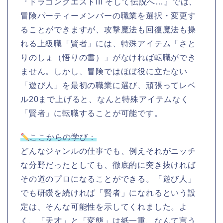
『ドラゴンクエストIII そして伝説へ…』では、
冒険パーティーメンバーの職業を選択・変更す
ることができますが、攻撃魔法も回復魔法も操
れる上級職「賢者」には、特殊アイテム「さと
りのしょ（悟りの書）」がなければ転職ができ
ません。しかし、冒険ではほぼ役に立たない
「遊び人」を最初の職業に選び、頑張ってレベ
ル20まで上げると、なんと特殊アイテムなく
「賢者」に転職することが可能です。
ここからの学び：
どんなジャンルの仕事でも、例えそれがニッチ
な分野だったとしても、徹底的に突き抜ければ
その道のプロになることができる。「遊び人」
でも研鑽を続ければ「賢者」になれるという設
定は、そんな可能性を示してくれました。よ
く、「天才」と「変態」は紙一重、なんて言う