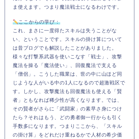
ま使えます。つまり魔法戦士になるわけです。
ここからの学び：
これ、まさに一度得たスキルは失うことがな
い、ということです。スキルの掛け算について
は昔ブログでも解説したことがありました。
様々な打撃系武器を使いこなす「戦士」、攻撃
魔法を操る「魔法使い」、回復魔法で支える
「僧侶」。こうした職業は、世の中に山ほど同
じような人がいる中の1人になるので超激戦区で
す。しかし、攻撃魔法も回復魔法も使える「賢
者」ともなれば稀少性が高くなります。では、
その賢者がさらに「武闘家」の素早さ身につけ
たら？それはもう、どの勇者御一行からも引く
手数多になります。つまりここから、「スキル
の掛け算」をどれだけ重ねるかで人材の希少価