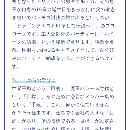
明となったアリアハンの勇者オルテガ。その息
子が自身の16歳の誕生日をきっかけに父の遺志
を継いでバラモス討伐の旅に出るというのが
『ドラゴンクエストIII そして伝説へ…』のプロ
ローグです。主人公以外のパーティーは「ルイ
ーダの酒場」という場所で募ります。職業や名
前、性別をいわゆるキャラメイクして、自分好
みのパーティー編成をすることができるわけで
す。
ここからの学び：
世界平和という「目的」、魔王バラモス討伐と
いう「目標」、そのために必要なメンバー集め
という「手段」。これ、何かに似ていません
か？そう仕事です。仕事でも会社の大きな「目
的」があり、その指標である「目標」が設定さ
れ、その達成のために様々な「手段」を駆使し