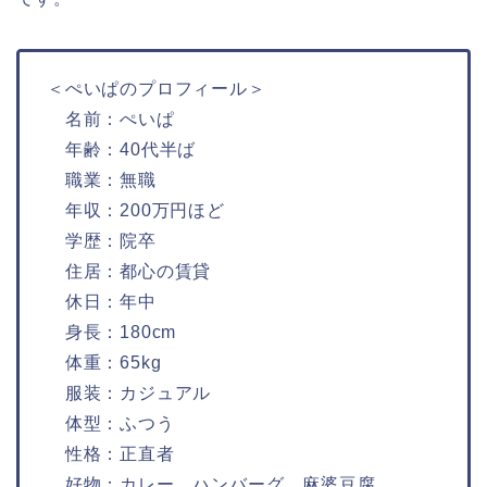
＜ぺいぱのプロフィール＞
名前：ぺいぱ
年齢：40代半ば
職業：無職
年収：200万円ほど
学歴：院卒
住居：都心の賃貸
休日：年中
身長：180cm
体重：65kg
服装：カジュアル
体型：ふつう
性格：正直者
好物：カレー、ハンバーグ、麻婆豆腐