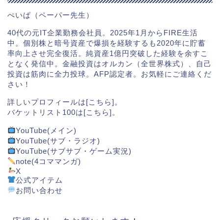
ぺいぱ（ペーパー先生）
40代の元IT企業勤務会社員。2025年1月からFIRE生活
中。個別株と暗号資産で爆損を経験するも2020年に貯蓄
率向上させ完全復活。純資産1億円突破した経験を余すこ
となく発信中。金融投資はオルカン（全世界株式）、自己
投資は筋肉に全力投球。AFP認定者。お気軽にご連絡くだ
さい！
詳しいプロフィールは[
こちら
]。
バケットリスト100は[
こちら
]。
YouTube(メイン)
YouTube(サブ・ラジオ)
YouTube(サブサブ・ゲーム実況)
note(4コママンガ)
X
公式アイテム
お問い合わせ