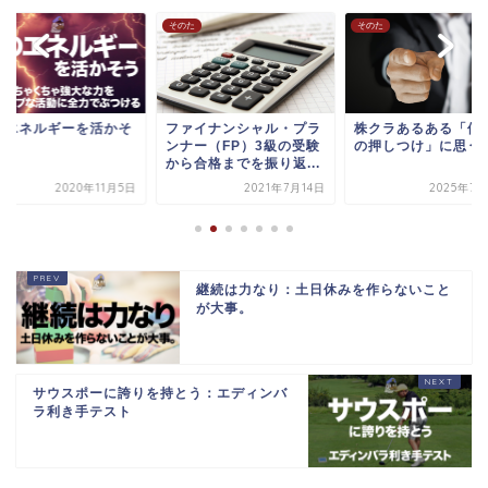
た
そのた
そのた
のエネルギーを活かそ
ファイナンシャル・プラ
株クラあるある「価
ンナー（FP）3級の受験
の押しつけ」に思う
から合格までを振り返...
2020年11月5日
2021年7月14日
2025年7月
継続は力なり：土日休みを作らないこと
が大事。
サウスポーに誇りを持とう：エディンバ
ラ利き手テスト