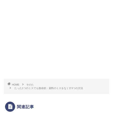
HOME
そのた
たった1つのミスでも致命的：資料のミスをなくす3つの方法
関連記事