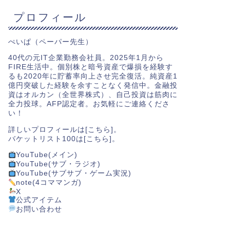
プロフィール
ぺいぱ（ペーパー先生）
40代の元IT企業勤務会社員。2025年1月から
FIRE生活中。個別株と暗号資産で爆損を経験す
るも2020年に貯蓄率向上させ完全復活。純資産1
億円突破した経験を余すことなく発信中。金融投
資はオルカン（全世界株式）、自己投資は筋肉に
全力投球。AFP認定者。お気軽にご連絡くださ
い！
詳しいプロフィールは[
こちら
]。
バケットリスト100は[
こちら
]。
YouTube(メイン)
YouTube(サブ・ラジオ)
YouTube(サブサブ・ゲーム実況)
note(4コママンガ)
X
公式アイテム
お問い合わせ