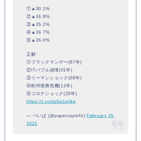
①▲30.1%
②▲16.8%
③▲25.2%
④▲16.7%
⑤▲26.0%
正解:
①ブラックマンデー(87年)
②ITバブル崩壊(01年)
③リーマンショック(08年)
④欧州債務危機(11年)
⑤コロナショック(20年)
https://t.co/ksGe1pjike
— ぺいぱ (@papercapinfo)
February 15,
2021