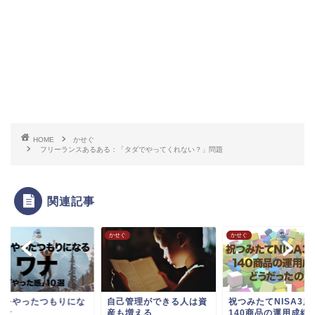
HOME
かせぐ
フリーランスあるある：「タダでやってくれない？」問題
関連記事
ぐ
かせぐ
かせぐ
己管理ができる人は資
祝つみたてNISA3周年！
新社会人は必見！今
も増える
140商品の運用成績はど
世界へ投資して資産