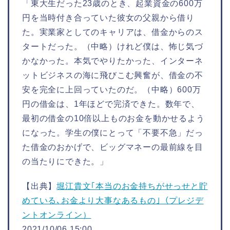
「東大生だった23歳のとき、起業資金の600万
円を当時付き合っていた彼女の父親から借り
た。実業家としてのキャリアは、借金からのス
タートだった。（中略）けれど僕は、怖じ気づ
かなかった。本気でやりたかった、インターネ
ットビジネスの海に飛びこむ興奮が、借金の不
安を完全に上回っていたのだ。（中略）600万
円の借金は、1年ほどで完済できた。数年で、
最初の借金の10倍以上ものお金を動かせるよう
になった。学生の僕にとって「不要不急」だっ
た借金のおかげで、ビッグマネーの最前線を目
の当たりにできた。」
【出典】
堀江貴文｢本当のお金持ちがせっせと貯
めている､お金より大事なあるもの｣（プレジデ
ントオンライン）
2021/10/06 15:00