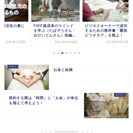
IRE達成者のマインド
ビジネスオーナーで成功
「視座を高める」重
学ぶ（たぱぞうさん・
するための教科書「覆面
を仕事・ゲーム・投
けいどんさん）前編...
ビリオネア」を観よ！
ら学ぶ
2022年4月16日
2022年5月13日
2021年6
お金と結婚
節約する際は「時間」と「お金」の単位
を揃えて考えよう！