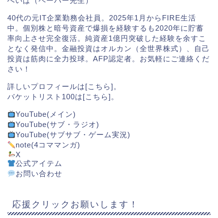
ぺいぱ（ペーパー先生）
40代の元IT企業勤務会社員。2025年1月からFIRE生活
中。個別株と暗号資産で爆損を経験するも2020年に貯蓄
率向上させ完全復活。純資産1億円突破した経験を余すこ
となく発信中。金融投資はオルカン（全世界株式）、自己
投資は筋肉に全力投球。AFP認定者。お気軽にご連絡くだ
さい！
詳しいプロフィールは[
こちら
]。
バケットリスト100は[
こちら
]。
YouTube(メイン)
YouTube(サブ・ラジオ)
YouTube(サブサブ・ゲーム実況)
note(4コママンガ)
X
公式アイテム
お問い合わせ
応援クリックお願いします！