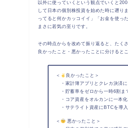
以外に使っていくという観点でいくと20
して日本の個別株投資を始めた時に遡り
ってると何かカッコイイ」「お金を使っ
まさに若気の至りです。
その時点からを改めて振り返ると、たく
良かったこと・悪かったことに分けると
＜
良かったこと＞
・家計簿アプリとクレカ決済によ
・貯蓄率をゼロから一時6割まで
・コア資産をオルカンに一本化（
・サテライト資産にBTCを導入（
＜
悪かったこと＞