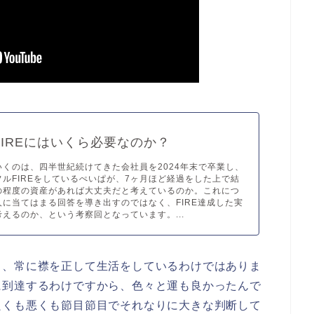
FIREにはいくら必要なのか？
いくのは、四半世紀続けてきた会社員を2024年末で卒業し、
ルFIREをしているぺいぱが、7ヶ月ほど経過をした上で結
の程度の資産があれば大丈夫だと考えているのか。これにつ
人に当てはまる回答を導き出すのではなく、FIRE達成した実
えるのか、という考察回となっています。...
ら、常に襟を正して生活をしているわけではありま
に到達するわけですから、色々と運も良かったんで
良くも悪くも節目節目でそれなりに大きな判断して