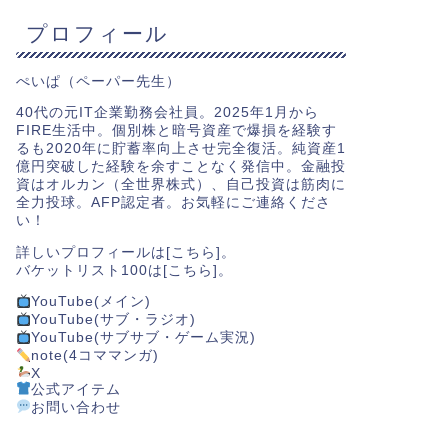
プロフィール
ぺいぱ（ペーパー先生）
40代の元IT企業勤務会社員。2025年1月から
FIRE生活中。個別株と暗号資産で爆損を経験す
るも2020年に貯蓄率向上させ完全復活。純資産1
億円突破した経験を余すことなく発信中。金融投
資はオルカン（全世界株式）、自己投資は筋肉に
全力投球。AFP認定者。お気軽にご連絡くださ
い！
詳しいプロフィールは[
こちら
]。
バケットリスト100は[
こちら
]。
YouTube(メイン)
YouTube(サブ・ラジオ)
YouTube(サブサブ・ゲーム実況)
note(4コママンガ)
X
公式アイテム
お問い合わせ