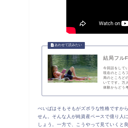
結局フル
今回話をして
現在のところフ
局のところど
いてです。万
体験からどう考
ぺいぱはそもそもがズボラな性格ですか
せん。そんな人が純資産ベースで億り人
しょう。一方で、こうやって見ていくと