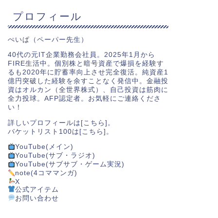
プロフィール
ぺいぱ（ペーパー先生）
40代の元IT企業勤務会社員。2025年1月から
FIRE生活中。個別株と暗号資産で爆損を経験す
るも2020年に貯蓄率向上させ完全復活。純資産1
億円突破した経験を余すことなく発信中。金融投
資はオルカン（全世界株式）、自己投資は筋肉に
全力投球。AFP認定者。お気軽にご連絡くださ
い！
詳しいプロフィールは[
こちら
]。
バケットリスト100は[
こちら
]。
YouTube(メイン)
YouTube(サブ・ラジオ)
YouTube(サブサブ・ゲーム実況)
note(4コママンガ)
X
公式アイテム
お問い合わせ