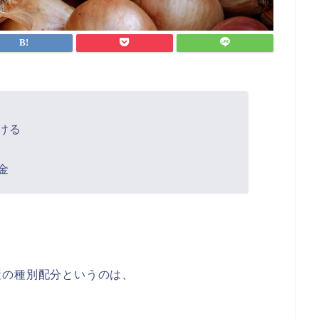
ける
金
産の種別配分というのは、