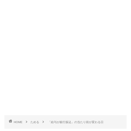
HOME
ためる
「給与が銀行振込」の当たり前が変わる日