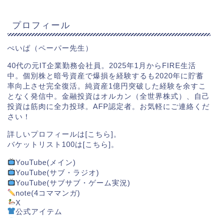
プロフィール
ぺいぱ（ペーパー先生）
40代の元IT企業勤務会社員。2025年1月からFIRE生活
中。個別株と暗号資産で爆損を経験するも2020年に貯蓄
率向上させ完全復活。純資産1億円突破した経験を余すこ
となく発信中。金融投資はオルカン（全世界株式）、自己
投資は筋肉に全力投球。AFP認定者。お気軽にご連絡くだ
さい！
詳しいプロフィールは[
こちら
]。
バケットリスト100は[
こちら
]。
YouTube(メイン)
YouTube(サブ・ラジオ)
YouTube(サブサブ・ゲーム実況)
note(4コママンガ)
X
公式アイテム