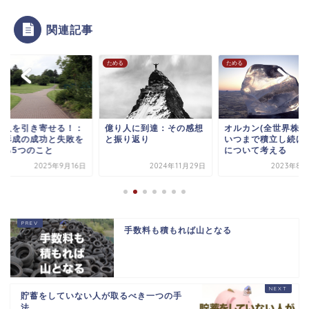
関連記事
る
ためる
ためる
り人を引き寄せる！：
億り人に到達：その感想
オルカン(全世界株式
産形成の成功と失敗を
と振り返り
いつまで積立し続け
ける5つのこと
について考える
2025年9月16日
2024年11月29日
2023年8月
手数料も積もれば山となる
貯蓄をしていない人が取るべき一つの手
法