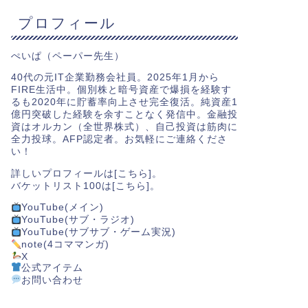
プロフィール
ぺいぱ（ペーパー先生）
40代の元IT企業勤務会社員。2025年1月から
FIRE生活中。個別株と暗号資産で爆損を経験す
るも2020年に貯蓄率向上させ完全復活。純資産1
億円突破した経験を余すことなく発信中。金融投
資はオルカン（全世界株式）、自己投資は筋肉に
全力投球。AFP認定者。お気軽にご連絡くださ
い！
詳しいプロフィールは[
こちら
]。
バケットリスト100は[
こちら
]。
YouTube(メイン)
YouTube(サブ・ラジオ)
YouTube(サブサブ・ゲーム実況)
note(4コママンガ)
X
公式アイテム
お問い合わせ