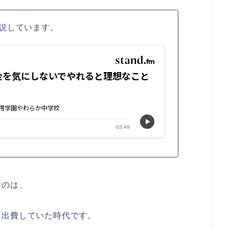
説しています。
すのは、
も出費していた時代です。