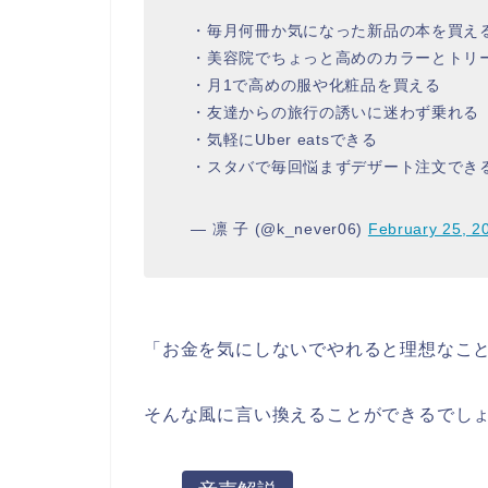
・毎月何冊か気になった新品の本を買え
・美容院でちょっと高めのカラーとトリ
・月1で高めの服や化粧品を買える
・友達からの旅行の誘いに迷わず乗れる
・気軽にUber eatsできる
・スタバで毎回悩まずデザート注文でき
— 凛 子 (@k_never06)
February 25, 2
「お金を気にしないでやれると理想なこ
そんな風に言い換えることができるでし