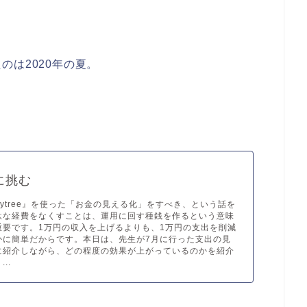
のは2020年の夏。
に挑む
eytree』を使った「お金の見える化」をすべき、という話を
駄な経費をなくすことは、運用に回す種銭を作るという意味
重要です。1万円の収入を上げるよりも、1万円の支出を削減
かに簡単だからです。本日は、先生が7月に行った支出の見
に紹介しながら、どの程度の効果が上がっているのかを紹介
..