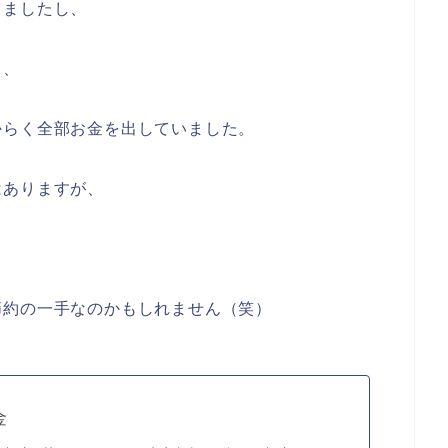
りましたし、
ら、
からく全部お金を出していました。
はありますが、
節約の一手なのかもしれません（笑）
金