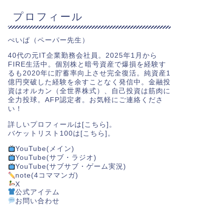
プロフィール
ぺいぱ（ペーパー先生）
40代の元IT企業勤務会社員。2025年1月から
FIRE生活中。個別株と暗号資産で爆損を経験す
るも2020年に貯蓄率向上させ完全復活。純資産1
億円突破した経験を余すことなく発信中。金融投
資はオルカン（全世界株式）、自己投資は筋肉に
全力投球。AFP認定者。お気軽にご連絡くださ
い！
詳しいプロフィールは[
こちら
]。
バケットリスト100は[
こちら
]。
YouTube(メイン)
YouTube(サブ・ラジオ)
YouTube(サブサブ・ゲーム実況)
note(4コママンガ)
X
公式アイテム
お問い合わせ