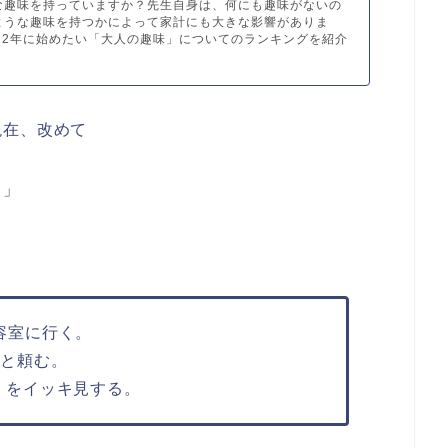
な趣味を持っていますか？先生自身は、何にも趣味がないの
ような趣味を持つかによって家計にも大きな影響がありま
022年に始めたい「大人の趣味」についてのランキングを紹介
現在、改めて
と」
。
容室に行く。
々と頼む。
」をイッキ見する。