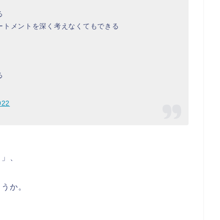
る
ートメントを深く考えなくてもできる
る
022
と」、
ょうか。