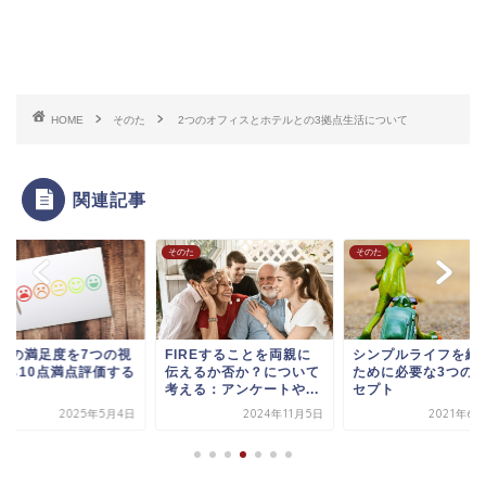
HOME
そのた
2つのオフィスとホテルとの3拠点生活について
関連記事
た
そのた
そのた
IREの満足度を7つの視
FIREすることを両親に
シンプルライフを続
から10点満点評価する
伝えるか否か？について
ために必要な3つの
考える：アンケートや...
セプト
2025年5月4日
2024年11月5日
2021年6