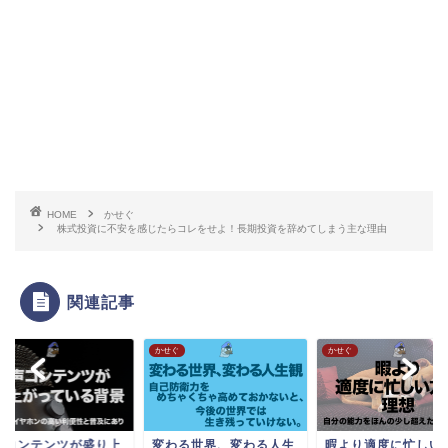
HOME
かせぐ
株式投資に不安を感じたらコレをせよ！長期投資を辞めてしまう主な理由
関連記事
ぐ
かせぐ
かせぐ
声コンテンツが盛り上
変わる世界、変わる人生
暇より適度に忙しい