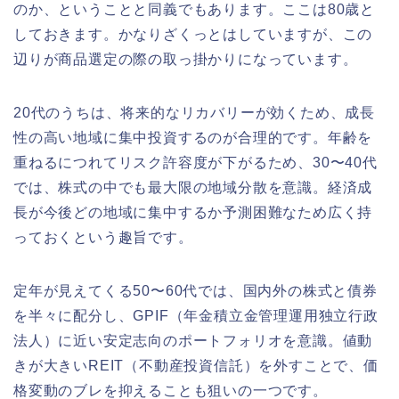
のか、ということと同義でもあります。ここは80歳と
しておきます。かなりざくっとはしていますが、この
辺りが商品選定の際の取っ掛かりになっています。
20代のうちは、将来的なリカバリーが効くため、成長
性の高い地域に集中投資するのが合理的です。年齢を
重ねるにつれてリスク許容度が下がるため、30〜40代
では、株式の中でも最大限の地域分散を意識。経済成
長が今後どの地域に集中するか予測困難なため広く持
っておくという趣旨です。
定年が見えてくる50〜60代では、国内外の株式と債券
を半々に配分し、GPIF（年金積立金管理運用独立行政
法人）に近い安定志向のポートフォリオを意識。値動
きが大きいREIT（不動産投資信託）を外すことで、価
格変動のブレを抑えることも狙いの一つです。