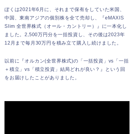
ぼくは2021年6月に、それまで保有をしていた米国、
中国、東南アジアの個別株を全て売却し、『eMAXIS
Slim 全世界株式（オール・カントリー）』に一本化し
ました。2,500万円分を一括投資し、その後は2023年
12月まで毎月30万円を積み立て購入し続けました。
以前に『オルカン(全世界株式)の「一括投資」vs「一括
＋積立」vs「積立投資」結局どれが良い？』という回
をお届けしたことがありました。