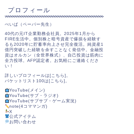
プロフィール
ぺいぱ（ペーパー先生）
40代の元IT企業勤務会社員。2025年1月から
FIRE生活中。個別株と暗号資産で爆損を経験す
るも2020年に貯蓄率向上させ完全復活。純資産1
億円突破した経験を余すことなく発信中。金融投
資はオルカン（全世界株式）、自己投資は筋肉に
全力投球。AFP認定者。お気軽にご連絡くださ
い！
詳しいプロフィールは[
こちら
]。
バケットリスト100は[
こちら
]。
YouTube(メイン)
YouTube(サブ・ラジオ)
YouTube(サブサブ・ゲーム実況)
note(4コママンガ)
X
公式アイテム
お問い合わせ