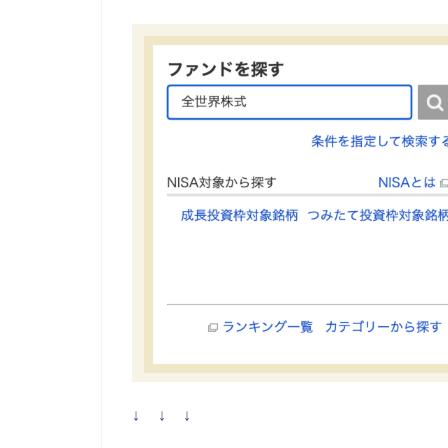
↓ ↓ ↓